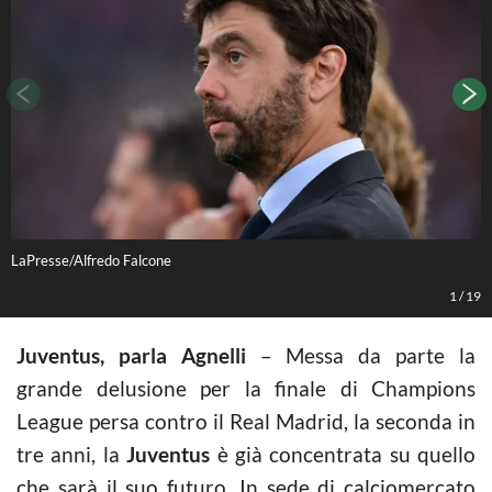
LaPresse/Alfredo Falcone
L
1
/
19
Juventus, parla Agnelli
– Messa da parte la
grande delusione per la finale di Champions
League persa contro il Real Madrid, la seconda in
tre anni, la
Juventus
è già concentrata su quello
che sarà il suo futuro. In sede di calciomercato