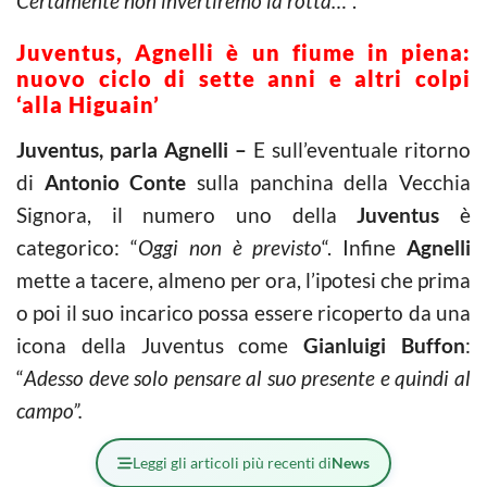
Certamente non invertiremo la rotta…”
.
Juventus, Agnelli è un fiume in piena:
nuovo ciclo di sette anni e altri colpi
‘alla Higuain’
Juventus, parla Agnelli –
E sull’eventuale ritorno
di
Antonio Conte
sulla panchina della Vecchia
Signora, il numero uno della
Juventus
è
categorico: “
Oggi non è previsto
“. Infine
Agnelli
mette a tacere, almeno per ora, l’ipotesi che prima
o poi il suo incarico possa essere ricoperto da una
icona della Juventus come
Gianluigi Buffon
:
“
Adesso deve solo pensare al suo presente e quindi al
campo”.
Leggi gli articoli più recenti di
News