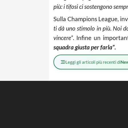
più: i tifosi ci sostengono sempr
Sulla Champions League, invec
ti dà uno stimolo in più. Noi d
vincere”
. Infine un importan
squadra giusta per farla”.
Leggi gli articoli più recenti di
Ne