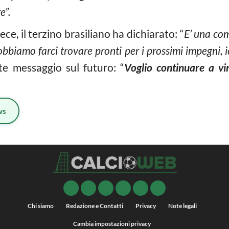
e”.
e, il terzino brasiliano ha dichiarato: “
E’ una com
obbiamo farci trovare pronti per i prossimi impegni, 
te messaggio sul futuro: “
Voglio continuare a vi
ws
Chi siamo
Redazione e Contatti
Privacy
Note legali
Cambia impostazioni privacy