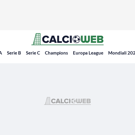
 A
Serie B
Serie C
Champions
Europa League
Mondiali 20