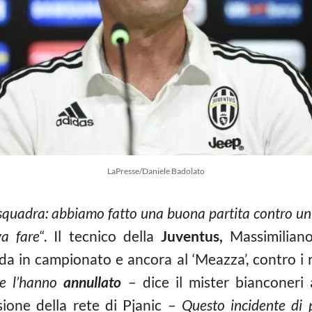
LaPresse/Daniele Badolato
 squadra: abbiamo fatto una buona partita contro u
a fare
“. Il tecnico della
Juventus,
Massimilia
nda in campionato e ancora al ‘Meazza’, contro i 
ce l’hanno
annullato
– dice il mister bianconeri
asione della rete di Pjanic –
Questo incidente di 