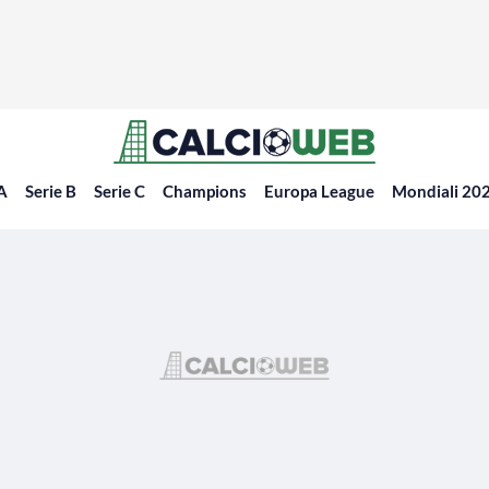
 A
Serie B
Serie C
Champions
Europa League
Mondiali 20