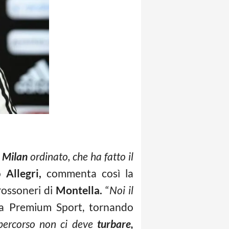
n
Milan
ordinato, che ha fatto il
no
Allegri,
commenta così la
rossoneri di
Montella.
“
Noi il
 a Premium Sport, tornando
percorso non ci deve
turbare,