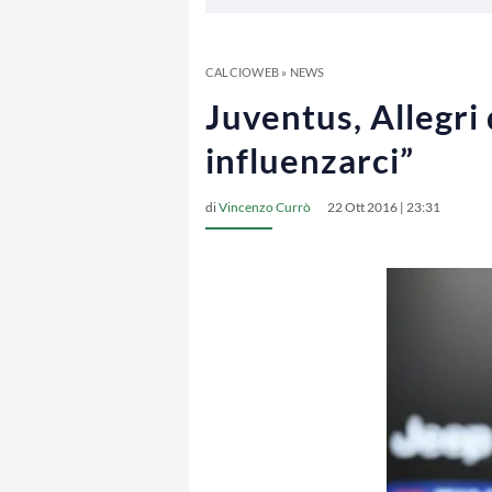
CALCIOWEB
»
NEWS
Juventus, Allegri
influenzarci”
di
Vincenzo Currò
22 Ott 2016 | 23:31