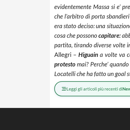
evidentemente Massa si e’ pres
che l’arbitro di porta sbandier
era stato deciso: una situazio
cosa che possono
capitare:
abb
partita, tirando diverse volte i
Allegri –
Higuain
a volte va c
protesto
mai? Perche’ quando 
Locatelli che ha fatto un goal 
Leggi gli articoli più recenti di
Ne