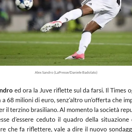
Alex Sandro (LaPresse/Daniele Badolato)
andro
ed ora la Juve riflette sul da farsi. Il Times
 68 milioni di euro, senz’altro un’offerta che im
r il terzino brasiliano. Al momento la società reput
sse d’essere ceduto il quadro della situazion
are che fa riflettere, vale a dire il nuovo sonda