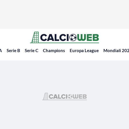
 A
Serie B
Serie C
Champions
Europa League
Mondiali 20