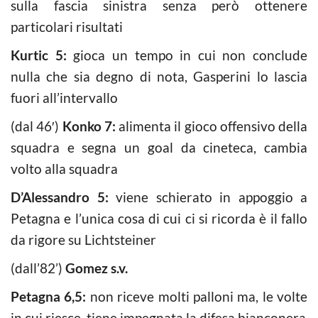
sulla fascia sinistra senza però ottenere
particolari risultati
Kurtic 5:
gioca un tempo in cui non conclude
nulla che sia degno di nota, Gasperini lo lascia
fuori all’intervallo
(dal 46′)
Konko 7:
alimenta il gioco offensivo della
squadra e segna un goal da cineteca, cambia
volto alla squadra
D’Alessandro 5:
viene schierato in appoggio a
Petagna e l’unica cosa di cui ci si ricorda è il fallo
da rigore su Lichtsteiner
(dall’82’)
Gomez s.v.
Petagna 6,5:
non riceve molti palloni ma, le volte
in cui riesce, tiene impegnata la difesa bianconera