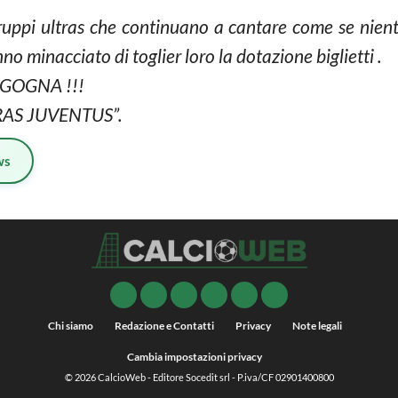
 gruppi ultras che continuano a cantare come se nient
nno minacciato di toglier loro la dotazione biglietti .
RGOGNA !!!
RAS JUVENTUS”.
ws
Chi siamo
Redazione e Contatti
Privacy
Note legali
Cambia impostazioni privacy
© 2026
CalcioWeb
- Editore Socedit srl - P.iva/CF 02901400800