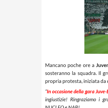
Mancano poche ore a
Juve
sosteranno la squadra. Il 
propria protesta, iniziata da 
“
I
n occasione della gara Juve-
ingiustizie! Ringraziamo i 
NUCLEO e NAB!