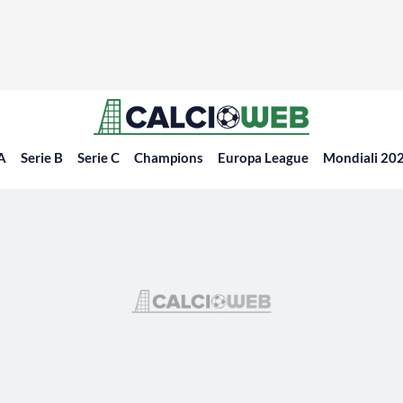
 A
Serie B
Serie C
Champions
Europa League
Mondiali 20