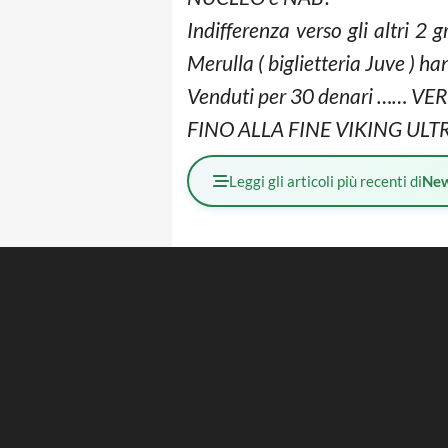
Indifferenza verso gli altri 2
Merulla ( biglietteria Juve ) ha
Venduti per 30 denari …… VE
FINO ALLA FINE VIKING ULT
Leggi gli articoli più recenti di
Ne