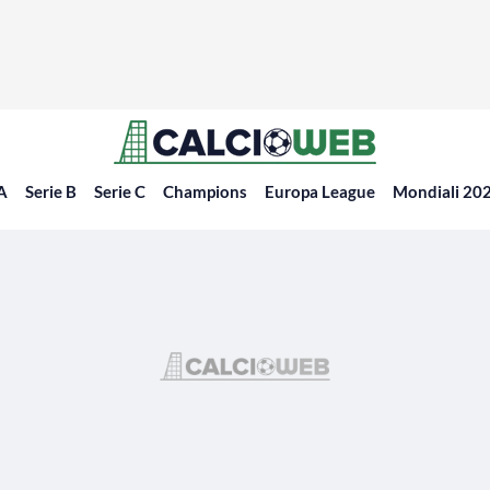
 A
Serie B
Serie C
Champions
Europa League
Mondiali 20