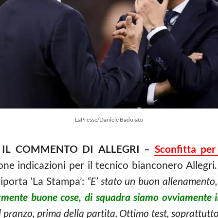
LaPresse/Daniele Badolato
 IL COMMENTO DI ALLEGRI –
Sconfitta per
e indicazioni per il tecnico bianconero Allegri. 
riporta ‘La Stampa’:
“E’ stato un buon allenamento,
rmente buone cose, di squadra siamo ovviamente i
l pranzo, prima della partita. Ottimo test, soprattut