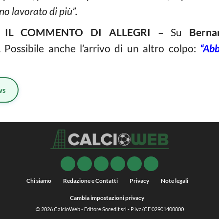
no lavorato di più”.
, IL COMMENTO DI ALLEGRI –
Su
Berna
i. Possibile anche l’arrivo di un altro colpo:
“Abb
ws
Chi siamo
Redazione e Contatti
Privacy
Note legali
Cambia impostazioni privacy
© 2026
CalcioWeb
- Editore Socedit srl - P.iva/CF 02901400800