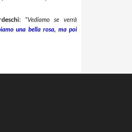
rdeschi
:
“Vediamo se verrà
iamo una bella rosa, ma poi