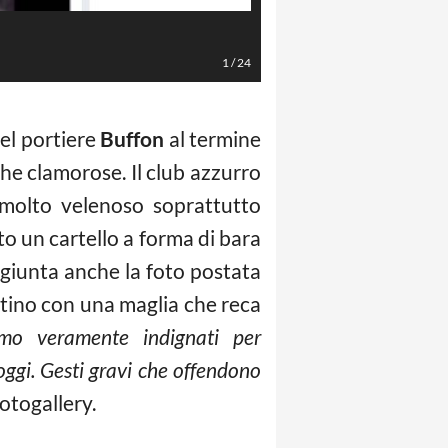
La Presse
1
/
24
del portiere
Buffon
al termine
 clamorose. Il club azzurro
 molto velenoso soprattutto
o un cartello a forma di bara
ggiunta anche la foto postata
entino con una maglia che reca
amo veramente indignati per
oggi. Gesti gravi che offendono
fotogallery.