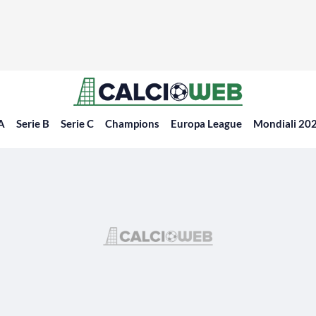
 A
Serie B
Serie C
Champions
Europa League
Mondiali 20