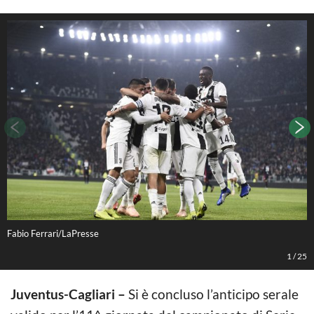
Fabio Ferrari/LaPresse
F
1
/
25
Juventus-Cagliari –
Si è concluso l’anticipo serale