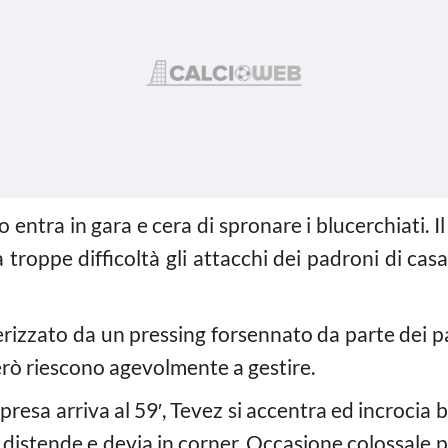
o entra in gara e cera di spronare i blucerchiati. 
troppe difficoltà gli attacchi dei padroni di casa 
tterizzato da un pressing forsennato da parte dei 
erò riescono agevolmente a gestire.
ipresa arriva al 59′, Tevez si accentra ed incrocia
i distende e devia in corner. Occasione colossale p