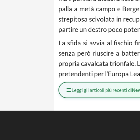
palla a metà campo e Bergess
strepitosa scivolata in recu
partire un destro poco poten
La sfida si avvia al fischio 
senza però riuscire a batte
propria cavalcata trionfale. 
pretendenti per l’Europa Le
Leggi gli articoli più recenti di
Ne