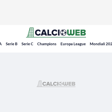
 A
Serie B
Serie C
Champions
Europa League
Mondiali 20