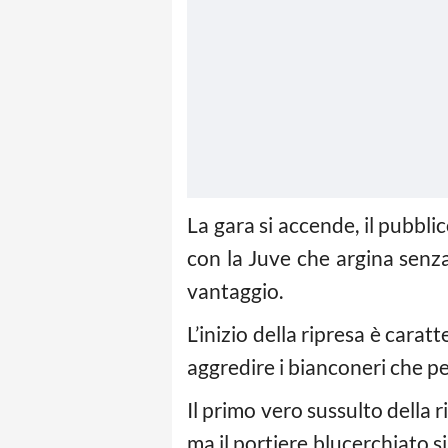
La gara si accende, il pubblic
con la Juve che argina senza 
vantaggio.
L’inizio della ripresa è cara
aggredire i bianconeri che p
Il primo vero sussulto della r
ma il portiere blucerchiato s