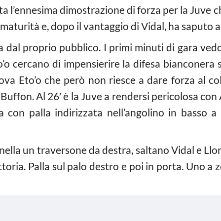
ata l’ennesima dimostrazione di forza per la Juve 
maturità e, dopo il vantaggio di Vidal, ha saputo ar
 dal proprio pubblico. I primi minuti di gara vedo
o’o cercano di impensierire la difesa bianconera 
rova Eto’o che però non riesce a dare forza al co
 Buffon. Al 26′ è la Juve a rendersi pericolosa con
ea con palla indirizzata nell’angolino in basso 
ella un traversone da destra, saltano Vidal e Llore
iettoria. Palla sul palo destro e poi in porta. Uno a 