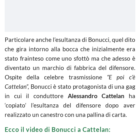
Particolare anche l’esultanza di Bonucci, quel dito
che gira intorno alla bocca che inizialmente era
stato frainteso come uno sfottò ma che adesso è
diventato un marchio di fabbrica del difensore.
Ospite della celebre trasmissione
“E poi c’è
Cattelan”,
Bonucci è stato protagonista di una gag
in cui il conduttore
Alessandro Cattelan
ha
‘copiato’ l’esultanza del difensore dopo aver
realizzato un canestro con una pallina di carta.
Ecco il video di Bonucci a Cattelan: