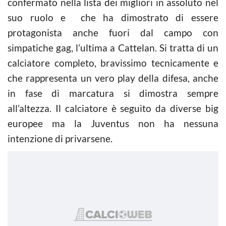
confermato nella lista dei migliori in assoluto nel
suo ruolo e che ha dimostrato di essere
protagonista anche fuori dal campo con
simpatiche gag, l’ultima a Cattelan. Si tratta di un
calciatore completo, bravissimo tecnicamente e
che rappresenta un vero play della difesa, anche
in fase di marcatura si dimostra sempre
all’altezza. Il calciatore è seguito da diverse big
europee ma la Juventus non ha nessuna
intenzione di privarsene.