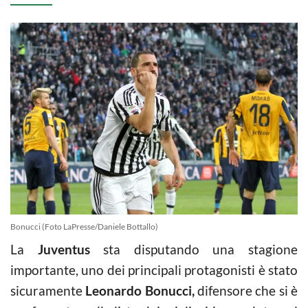
Bonucci (Foto LaPresse/Daniele Bottallo)
La
Juventus
sta disputando una stagione
importante, uno dei principali protagonisti è stato
sicuramente
Leonardo Bonucci,
difensore che si è