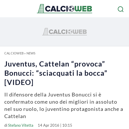
CALCIOWEB
»
NEWS
Juventus, Cattelan “provoca”
Bonucci: “sciacquati la bocca”
[VIDEO]
Il difensore della Juventus Bonucci si è
confermato come uno dei migliori in assoluto
nel suo ruolo, lo juventino protagonista anche a
Cattelan
di
Stefano Vitetta
14 Apr 2016 | 10:15