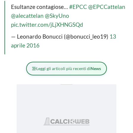
Esultanze contagiose…
#EPCC
@EPCCattelan
@alecattelan
@SkyUno
pic.twitter.com/jLjXHNGSQd
— Leonardo Bonucci (@bonucci_leo19)
13
aprile 2016
Leggi gli articoli più recenti di
News