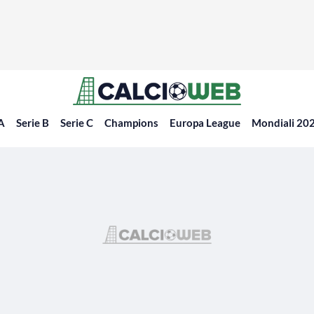
 A
Serie B
Serie C
Champions
Europa League
Mondiali 20