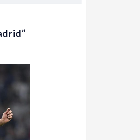
adrid”