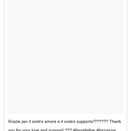
Grazie per il vostro amore e il vostro supporto!?????? Thank
you for your love and support! ??? #finoallafine #forzajuve