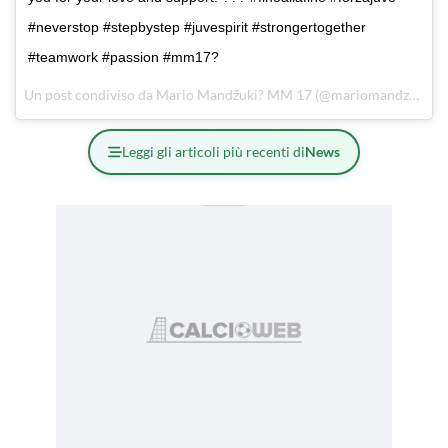
#neverstop #stepbystep #juvespirit #strongertogether
#teamwork #passion #mm17?
Un post condiviso da Mario Mandžuki? MM 17 (@mariomandzukic_official) in data:
Leggi gli articoli più recenti di
News