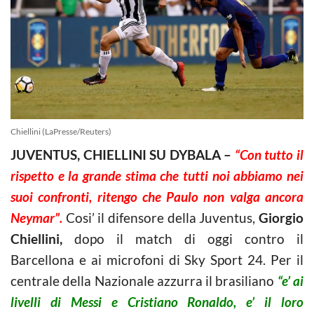
Chiellini (LaPresse/Reuters)
JUVENTUS, CHIELLINI SU DYBALA –
“Con tutto il
rispetto e la grande stima che tutti noi abbiamo nei
suoi confronti, ritengo che Paulo non valga ancora
Neymar”.
Cosi’ il difensore della Juventus,
Giorgio
Chiellini,
dopo il match di oggi contro il
Barcellona e ai microfoni di Sky Sport 24. Per il
centrale della Nazionale azzurra il brasiliano
“e’ ai
livelli di Messi e Cristiano Ronaldo, e’ il loro