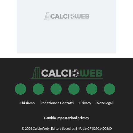
Chi siamo
Redazione e Contatti
Privacy
Note legali
Cambia impostazioni privacy
© 2026
CalcioWeb
- Editore Socedit srl - P.iva/CF 02901400800