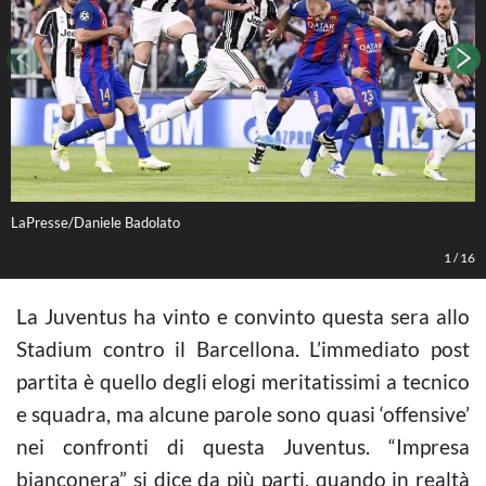
LaPresse/Daniele Badolato
L
1
/
16
La Juventus ha vinto e convinto questa sera allo
Stadium contro il Barcellona. L’immediato post
partita è quello degli elogi meritatissimi a tecnico
e squadra, ma alcune parole sono quasi ‘offensive’
nei confronti di questa Juventus. “Impresa
bianconera” si dice da più parti, quando in realtà