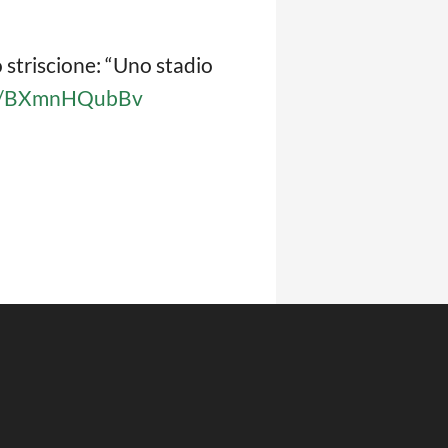
 striscione: “Uno stadio
com/BXmnHQubBv