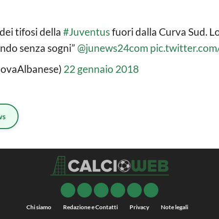
dei tifosi della
#Juventus
fuori dalla Curva Sud. Lo
ndo senza sogni”
@junews24com
pic.twitter.
iovaAlbanese)
22 gennaio 2018
ws
Chi siamo
Redazione e Contatti
Privacy
Note legali