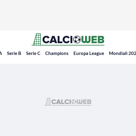
 A
Serie B
Serie C
Champions
Europa League
Mondiali 20