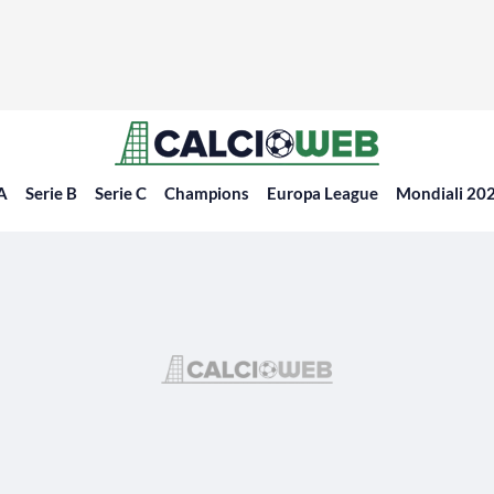
 A
Serie B
Serie C
Champions
Europa League
Mondiali 20