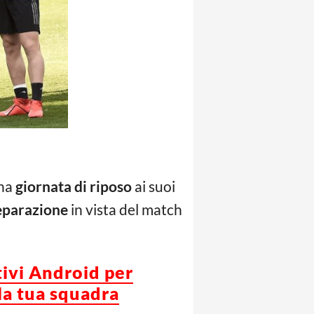
una
giornata di riposo
ai suoi
eparazione
in vista del match
tivi Android per
la tua squadra