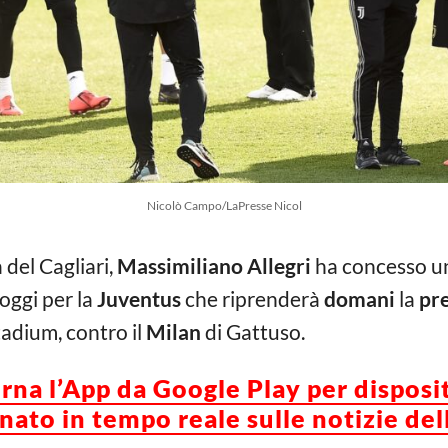
Nicolò Campo/LaPresse Nicol
a del Cagliari,
Massimiliano Allegri
ha concesso 
oggi per la
Juventus
che riprenderà
domani
la
pr
stadium, contro il
Milan
di Gattuso.
orna l’App da Google Play per disposi
ato in tempo reale sulle notizie del