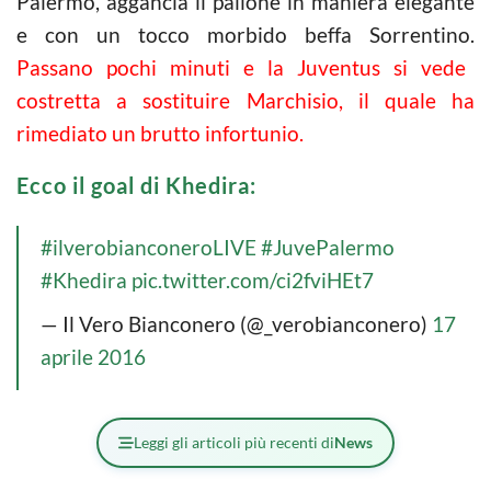
Palermo, aggancia il pallone in maniera elegante
e con un tocco morbido beffa Sorrentino.
Passano pochi minuti e la Juventus si vede
costretta a sostituire Marchisio, il quale ha
rimediato un brutto infortunio.
Ecco il goal di Khedira:
#ilverobianconeroLIVE
#JuvePalermo
#Khedira
pic.twitter.com/ci2fviHEt7
— Il Vero Bianconero (@_verobianconero)
17
aprile 2016
Leggi gli articoli più recenti di
News