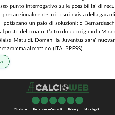
sso punto interrogativo sulle possibilita’ di re
 precauzionalmente a riposo in vista della gara 
i ipotizzano un paio di soluzioni: o Bernardes
 al posto del croato. L’altro dubbio riguarda Mir
 Blaise Matuidi. Domani la Juventus sara’ nuova
n programma al mattino. (ITALPRESS).
ws
Chi siamo
Redazione e Contatti
Privacy
Note legali