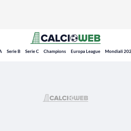
 A
Serie B
Serie C
Champions
Europa League
Mondiali 20