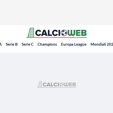
 A
Serie B
Serie C
Champions
Europa League
Mondiali 20