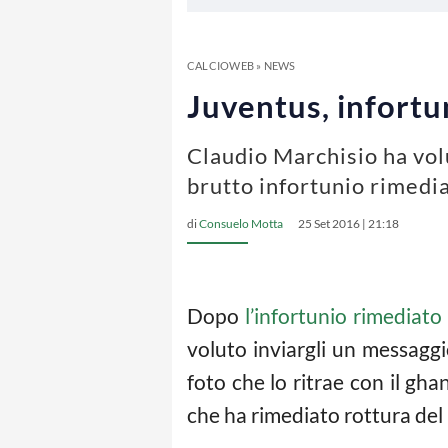
CALCIOWEB
»
NEWS
Juventus, infortu
Claudio Marchisio ha vo
brutto infortunio rimedia
di
Consuelo Motta
25 Set 2016 | 21:18
Dopo
l’infortunio rimediat
voluto inviargli un messagg
foto che lo ritrae con il gha
che ha rimediato rottura del