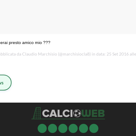
rai presto amico mio ???
bblicata da Claudio Marchisio (@marchisiocla8) in data: 25 Set 2016 all
ws