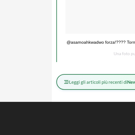
@asamoahkwadwo forza!???? Torne
Una foto pu
Leggi gli articoli più recenti di
Ne