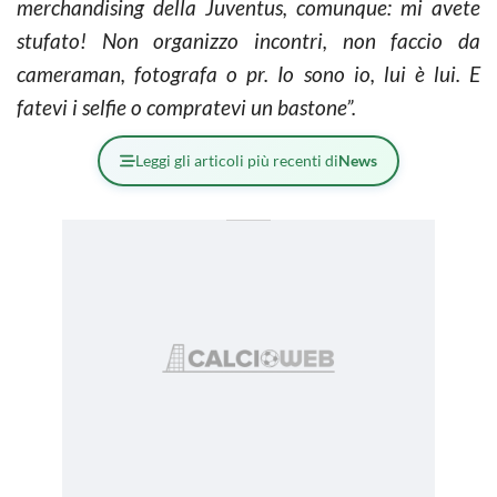
merchandising della Juventus, comunque: mi avete
stufato! Non organizzo incontri, non faccio da
cameraman, fotografa o pr. Io sono io, lui è lui. E
fatevi i selfie o compratevi un bastone”.
Leggi gli articoli più recenti di
News