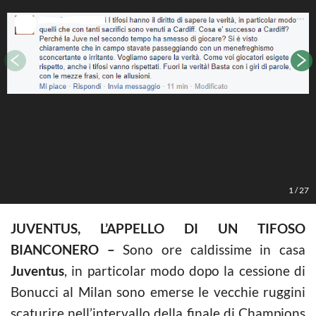
L
1
/
27
JUVENTUS, L’APPELLO DI UN TIFOSO
BIANCONERO –
Sono ore caldissime in casa
Juventus
, in particolar modo dopo la cessione di
Bonucci al Milan sono emerse le vecchie ruggini
scaturire nell’intervallo della finale di Champions