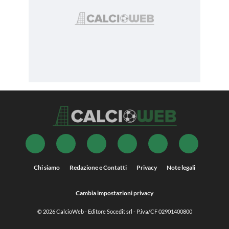
Chi siamo
Redazione e Contatti
Privacy
Note legali
Cambia impostazioni privacy
© 2026
CalcioWeb
- Editore Socedit srl - P.iva/CF 02901400800