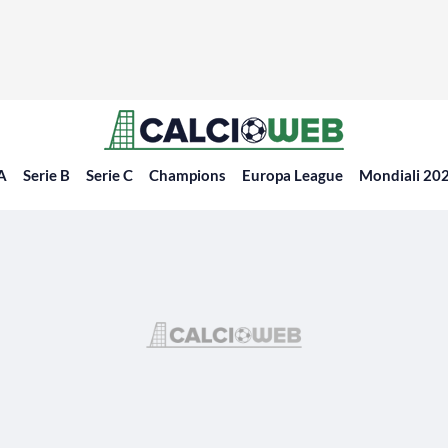
 A
Serie B
Serie C
Champions
Europa League
Mondiali 20