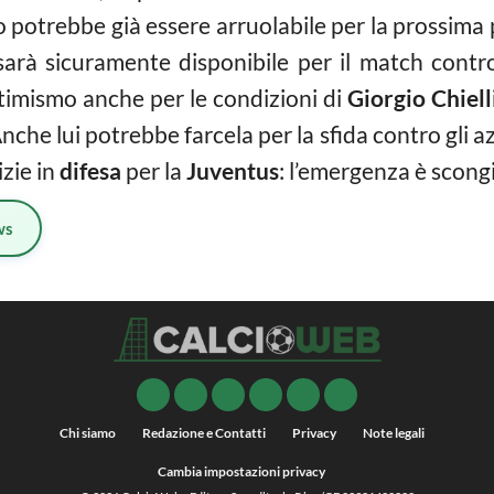
no potrebbe già essere arruolabile per la prossim
 sarà sicuramente disponibile per il match contro
timismo anche per le condizioni di
Giorgio Chiell
che lui potrebbe farcela per la sfida contro gli az
zie in
difesa
per la
Juventus
: l’emergenza è scong
ws
Chi siamo
Redazione e Contatti
Privacy
Note legali
Cambia impostazioni privacy