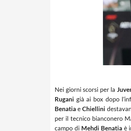
Nei giorni scorsi per la
Juve
Rugani
già ai box dopo l’inf
Benatia
e
Chiellini
destavan
per il tecnico bianconero Ma
campo di
Mehdi Benatia
è i