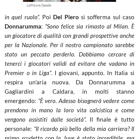
LaPresse/Spada
in quel ruolo”.
Poi
Del Piero
si sofferma sul caso
Donnarumma
:
“Sono felice sia rimasto al Milan. È
un giocatore di qualità con grandi prospettive anche
per la Nazionale. Per il nostro campionato sarebbe
stato un peccato perderlo. Dobbiamo cercare di
tenerci i giocatori validi ed evitare che vadano in
Premier o in Liga”.
I giovani, appunto. In Italia si
respira un’aria nuova. Da Donnarumma a
Gagliardini a Caldara, in molti stanno
emergendo:
“È vero. Adesso bisognerà vedere come
prendono in mano la loro vita calcistica e come
vengono assistiti dalle società”.
Il finale è tutto
personale:
“Il ricordo più bello della mia carriera? Il
primo scudetto con la Juve è stato incredibile, ma