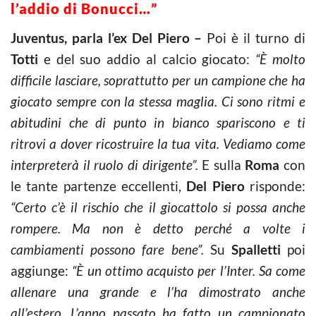
l’addio di Bonucci…”
Juventus, parla l’ex Del Piero –
Poi è il turno di
Totti
e del suo addio al calcio giocato:
“È molto
difficile lasciare, soprattutto per un campione che ha
giocato sempre con la stessa maglia. Ci sono ritmi e
abitudini che di punto in bianco spariscono e ti
ritrovi a dover ricostruire la tua vita. Vediamo come
interpreterà il ruolo di dirigente”.
E sulla
Roma
con
le tante partenze eccellenti,
Del Piero
risponde:
“Certo c’è il rischio che il giocattolo si possa anche
rompere. Ma non è detto perché a volte i
cambiamenti possono fare bene”.
Su
Spalletti
poi
aggiunge:
“È un ottimo acquisto per l’Inter. Sa come
allenare una grande e l’ha dimostrato anche
all’estero. L’anno passato ha fatto un campionato