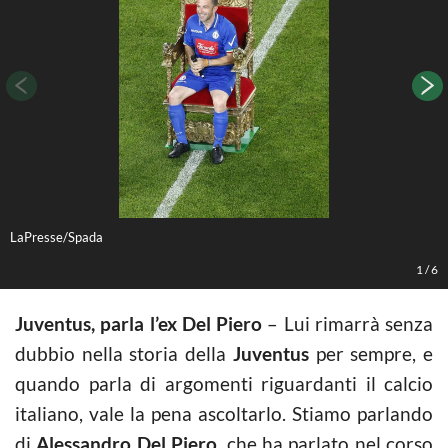
LaPresse/Spada
L
1
/
6
Juventus, parla l’ex Del Piero
– Lui rimarrà senza
dubbio nella storia della
Juventus
per sempre, e
quando parla di argomenti riguardanti il calcio
italiano, vale la pena ascoltarlo. Stiamo parlando
di
Alessandro Del Piero
, che ha parlato nel corso