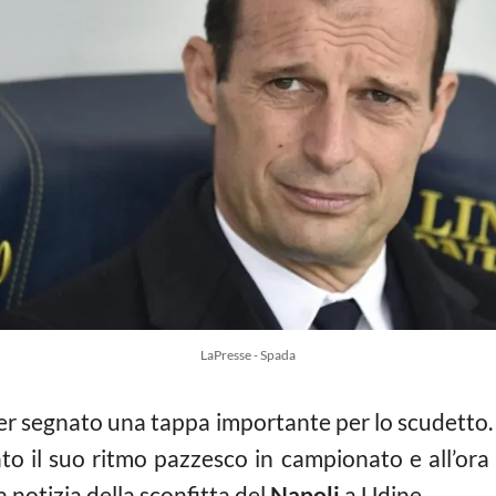
LaPresse - Spada
r segnato una tappa importante per lo scudetto.
o il suo ritmo pazzesco in campionato e all’ora d
 notizia della sconfitta del
Napoli
a Udine.