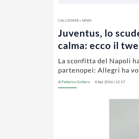
CALCIOWEB
»
NEWS
Juventus, lo scud
calma: ecco il twe
La sconfitta del Napoli h
partenopei: Allegri ha v
di
Federico Gottero
4 Apr 2016 | 12:17