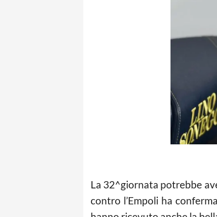
La 32^giornata potrebbe ave
contro l’Empoli ha confermat
hanno ricevuto anche la bella