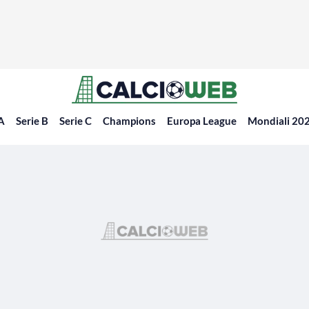
 A
Serie B
Serie C
Champions
Europa League
Mondiali 20