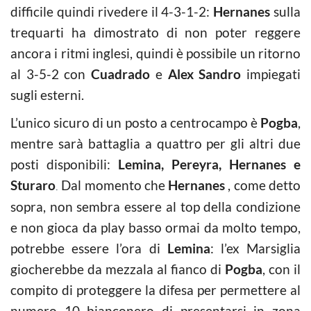
difficile quindi rivedere il 4-3-1-2:
Hernanes
sulla
trequarti ha dimostrato di non poter reggere
ancora i ritmi inglesi, quindi è possibile un ritorno
al 3-5-2 con
Cuadrado
e
Alex Sandro
impiegati
sugli esterni.
L’unico sicuro di un posto a centrocampo è
Pogba
,
mentre sarà battaglia a quattro per gli altri due
posti disponibili:
Lemina, Pereyra, Hernanes e
Sturaro
Dal momento che
Hernanes
, come detto
.
sopra, non sembra essere al top della condizione
e non gioca da play basso ormai da molto tempo,
potrebbe essere l’ora di
Lemina
: l’ex Marsiglia
giocherebbe da mezzala al fianco di
Pogba
, con il
compito di proteggere la difesa per permettere al
numero 10 bianconero di presentarsi in zona