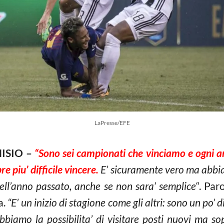
LaPresse/EFE
ISIO –
“Sono sei campionati che vinciamo e ogni an
e piu’ difficile vincere.
E’ sicuramente vero ma abbia
dell’anno passato, anche se non sara’ semplice
“. Par
a.
“E’ un inizio di stagione come gli altri: sono un po’ 
bbiamo la possibilita’ di visitare posti nuovi ma so