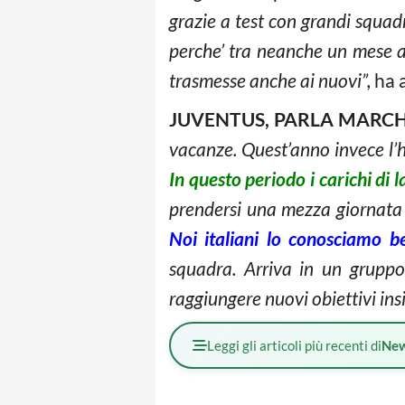
grazie a test con grandi squad
perche’ tra neanche un mese a
trasmesse anche ai nuovi”,
ha a
JUVENTUS, PARLA MARCH
vacanze. Quest’anno invece l’h
In questo periodo i carichi di
prendersi una mezza giornata i
Noi italiani lo conosciamo b
squadra. Arriva in un grupp
raggiungere nuovi obiettivi ins
Leggi gli articoli più recenti di
Ne