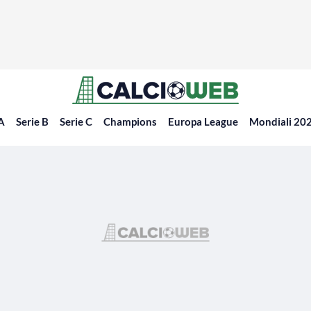
 A
Serie B
Serie C
Champions
Europa League
Mondiali 20