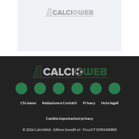
Chi siamo
Redazione e Contatti
Privacy
Note legali
Cambia impostazioni privacy
© 2026
CalcioWeb
- Editore Socedit srl - P.iva/CF 02901400800