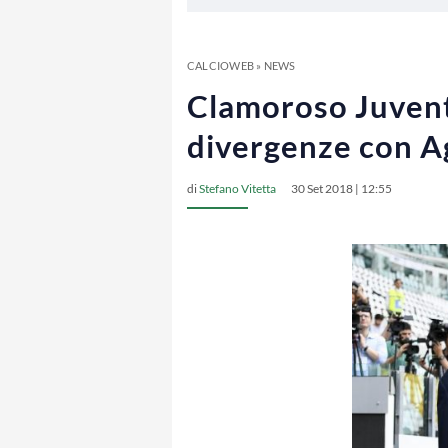
CALCIOWEB
»
NEWS
Clamoroso Juventu
divergenze con Ag
di
Stefano Vitetta
30 Set 2018 | 12:55