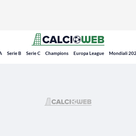
 A
Serie B
Serie C
Champions
Europa League
Mondiali 20