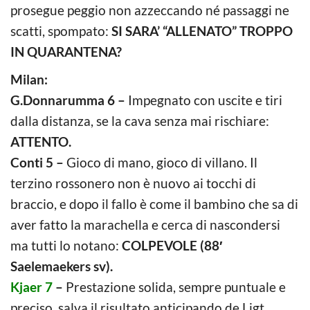
prosegue peggio non azzeccando né passaggi ne
scatti, spompato:
SI SARA’ “ALLENATO” TROPPO
IN QUARANTENA?
Milan:
G.Donnarumma 6 –
Impegnato con uscite e tiri
dalla distanza, se la cava senza mai rischiare:
ATTENTO.
Conti 5 –
Gioco di mano, gioco di villano. Il
terzino rossonero non è nuovo ai tocchi di
braccio, e dopo il fallo è come il bambino che sa di
aver fatto la marachella e cerca di nascondersi
ma tutti lo notano:
COLPEVOLE (88′
Saelemaekers sv).
Kjaer 7
–
Prestazione solida, sempre puntuale e
preciso, salva il risultato anticipando de Ligt,