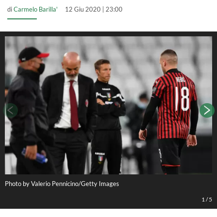
di
Carmelo Barilla'
12 Giu 2020 | 23:00
Photo by Valerio Pennicino/Getty Images
P
1
/
5