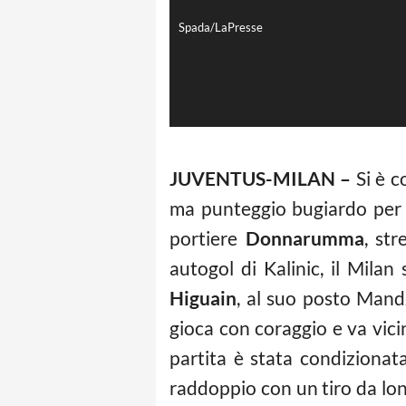
Spada/LaPresse
JUVENTUS-MILAN –
Si è c
ma punteggio bugiardo per q
portiere
Donnarumma
, st
autogol di Kalinic, il Milan
Higuain
, al suo posto Mand
gioca con coraggio e va vicin
partita è stata condizionata
raddoppio con un tiro da lo