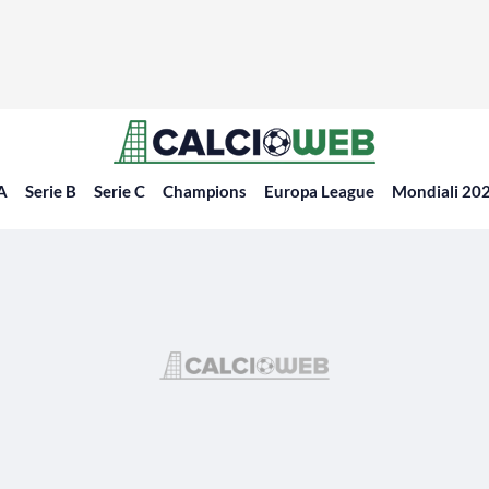
 A
Serie B
Serie C
Champions
Europa League
Mondiali 20