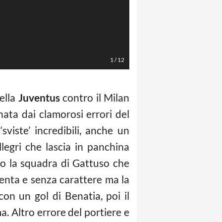
Spada/LaPresse
1
/
12
della
Juventus
contro il Milan
ata dai clamorosi errori del
viste’ incredibili, anche un
llegri che lascia in panchina
o la squadra di Gattuso che
spenta e senza carattere ma la
con un gol di Benatia, poi il
 Altro errore del portiere e