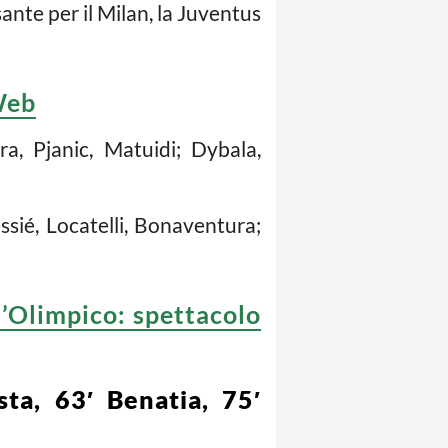
sante per il Milan, la Juventus
Web
a, Pjanic, Matuidi; Dybala,
sié, Locatelli, Bonaventura;
l’Olimpico: spettacolo
ta, 63′ Benatia, 75′