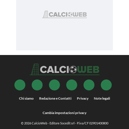
Chi siamo
Redazione e Contatti
Privacy
Note legali
Cambia impostazioni privacy
© 2026
CalcioWeb
- Editore Socedit srl - P.iva/CF 02901400800