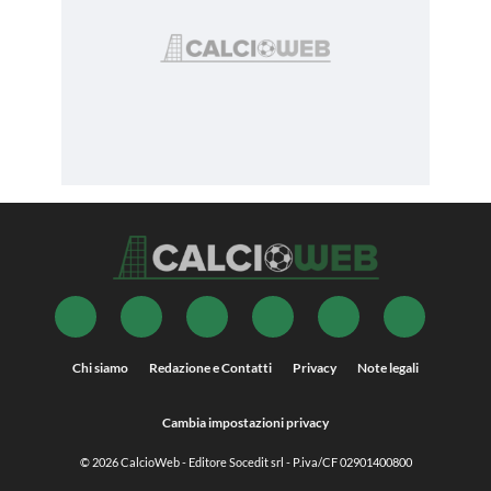
Chi siamo
Redazione e Contatti
Privacy
Note legali
Cambia impostazioni privacy
© 2026
CalcioWeb
- Editore Socedit srl - P.iva/CF 02901400800