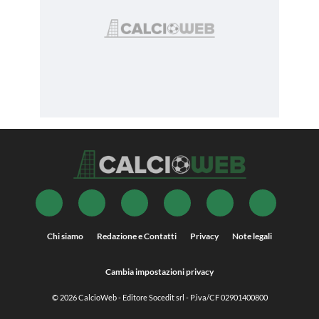
Chi siamo
Redazione e Contatti
Privacy
Note legali
Cambia impostazioni privacy
© 2026
CalcioWeb
- Editore Socedit srl - P.iva/CF 02901400800