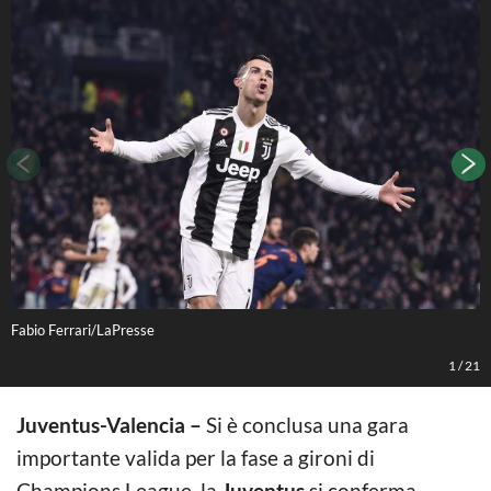
Fabio Ferrari/LaPresse
F
1
/
21
Juventus-Valencia –
Si è conclusa una gara
importante valida per la fase a gironi di
Champions League, la
Juventus
si conferma