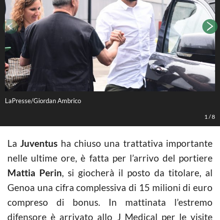
LaPresse/Giordan Ambrico
L
1
/
8
La
Juventus
ha chiuso una trattativa importante
nelle ultime ore, è fatta per l’arrivo del portiere
Mattia Perin
, si giocherà il posto da titolare, al
Genoa una cifra complessiva di 15 milioni di euro
compreso di bonus. In mattinata l’estremo
difensore è arrivato allo J Medical per le visite