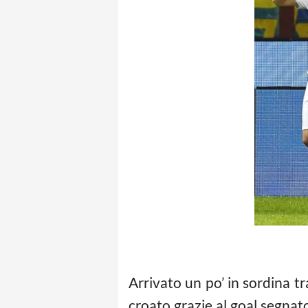
Arrivato un po’ in sordina tr
croato grazie al goal segnat