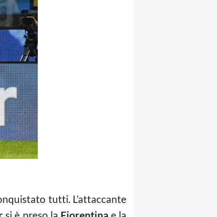
nquistato tutti. L’attaccante
r
si è preso la
Fiorentina
e la