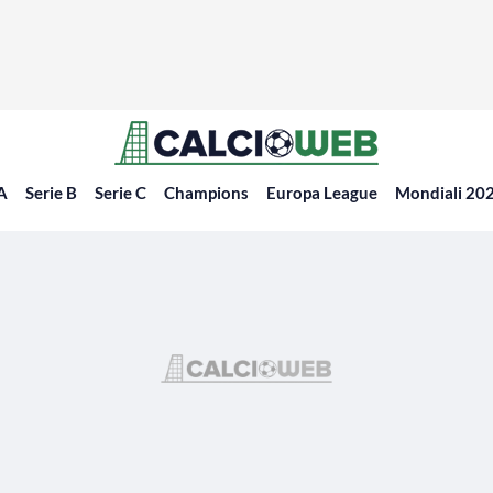
 A
Serie B
Serie C
Champions
Europa League
Mondiali 20