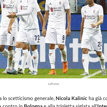
LaPresse
a lo scetticismo generale,
Nicola Kalinic
ha già co
o contro in
Bologna
e alla tripletta siglata all’
Inte