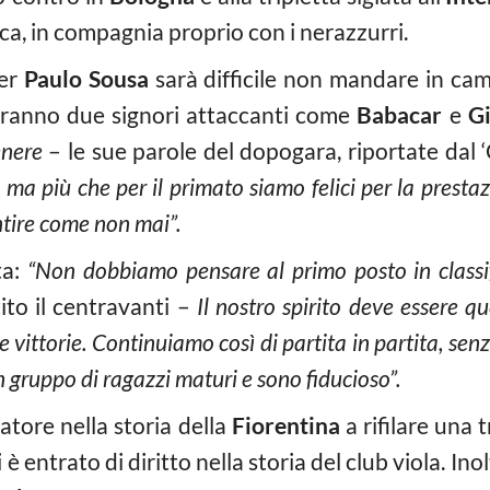
ica, in compagnia proprio con i nerazzurri.
per
Paulo Sousa
sarà difficile non mandare in ca
aranno due signori attaccanti come
Babacar
e
G
genere
– le sue parole del dopogara, riportate dal 
 ma più che per il primato siamo felici per la presta
entire come non mai”.
ta:
“Non dobbiamo pensare al primo posto in classi
ito il centravanti –
Il nostro spirito deve essere q
le vittorie. Continuiamo così di partita in partita, s
gruppo di ragazzi maturi e sono fiducioso”.
atore nella storia della
Fiorentina
a rifilare una t
 è entrato di diritto nella storia del club viola. In