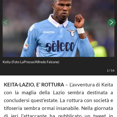
Keita (Foto LaPresse/Alfredo Falcone)
L
1
/
14
KEITA-LAZIO, E’ ROTTURA
– L’avventura di Keita
con la maglia della Lazio sembra destinata a
concludersi quest’estate. La rottura con società e
tifoseria sembra ormai insanabile. Nella giornata
di ieri l’attaccante ha pubblicato un tweet in