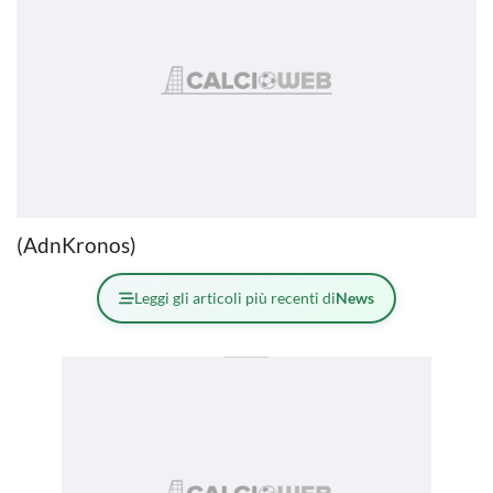
(AdnKronos)
Leggi gli articoli più recenti di
News