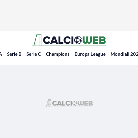
 A
Serie B
Serie C
Champions
Europa League
Mondiali 20