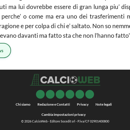
iuti ma lui dovrebbe essere di gran lunga piu’ dis
a perche’ o come ma era uno dei trasferimenti m
agione e per colpa di chi e’ saltato. Non so nemme
vevano davanti ma fatto sta che non l’hanno fatto”
ws
Chi siamo
Redazione e Contatti
Privacy
Note legali
Cambia impostazioni privacy
© 2026
CalcioWeb
- Editore Socedit srl - P.iva/CF 02901400800