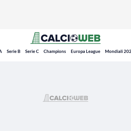
 A
Serie B
Serie C
Champions
Europa League
Mondiali 20