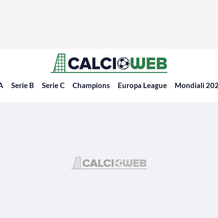
 A
Serie B
Serie C
Champions
Europa League
Mondiali 20