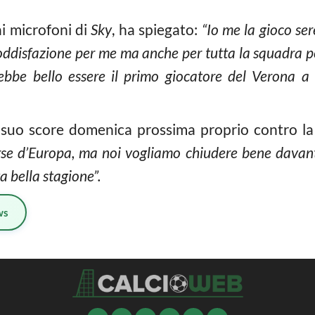
ai microfoni di
Sky
, ha spiegato:
“Io me la gioco ser
oddisfazione per me ma anche per tutta la squadra pe
ebbe bello essere il primo giocatore del Verona a ri
l suo score domenica prossima proprio contro l
orse d’Europa, ma noi vogliamo chiudere bene davanti 
ta bella stagione”.
ws