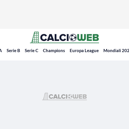
 A
Serie B
Serie C
Champions
Europa League
Mondiali 20