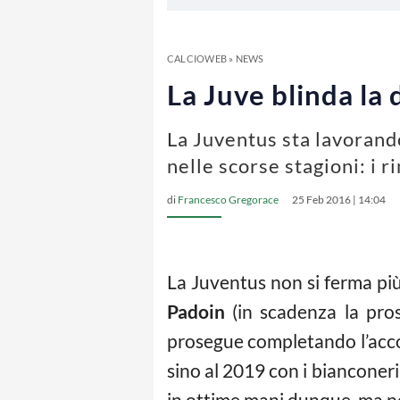
CALCIOWEB
»
NEWS
La Juve blinda la 
La Juventus sta lavorando
nelle scorse stagioni: i 
di
Francesco Gregorace
25 Feb 2016 | 14:04
La Juventus non si ferma più
Padoin
(in scadenza la pro
prosegue completando l’accor
sino al 2019 con i bianconeri
in ottime mani dunque, ma no