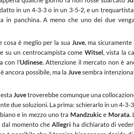
datto in un 4-3-3 o in un 3-5-2, e un trequartist
va in panchina. A meno che uno dei due venga 
 cosa è meglio per la sua
Juve
, ma sicuramente 
rare su un centrocampista come
Witsel
, vista la 
a con l’
Udinese
. Attenzione il mercato non è a
 è ancora possibile, ma la
Juve
sembra intenzionata
.
uesta
Juve
troverebbe comunque una collocazion
te due soluzioni. La prima: schierarlo in un 4-3-3
mbiano e in mezzo uno tra
Mandzukic
e
Morata
.
2, dal momento che
Allegri
ha dichiarato di vederl