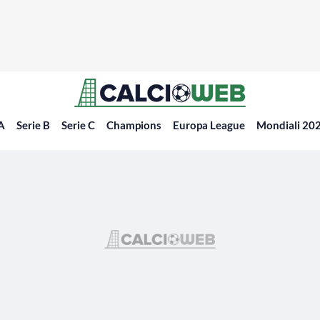
 A
Serie B
Serie C
Champions
Europa League
Mondiali 20