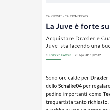
CALCIOWEB
»
CALCIOMERCATO
La Juve è forte s
Acquistare Draxler e Cua
Juve sta facendo una bu
di
Federico Gottero
28 Ago 2015 | 09:42
Sono ore calde per
Draxler
dello
Schalke04
per regalar
pedine importanti come
Te
trequartista tanto richiesto.
avrebbe avuto un senso se 