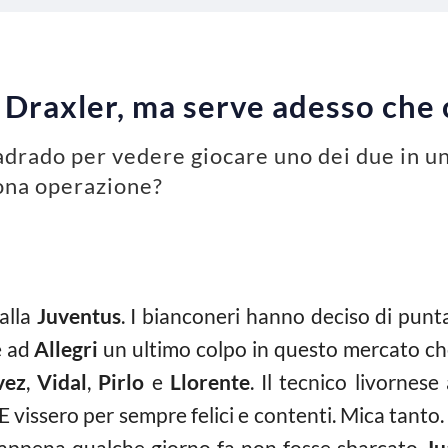
u Draxler, ma serve adesso che
drado per vedere giocare uno dei due in un 
ona operazione?
alla
Juventus
. I bianconeri hanno deciso di punt
e ad
Allegri
un ultimo colpo in questo mercato che 
vez
,
Vidal
,
Pirlo
e
Llorente
. Il tecnico livornese
 E vissero per sempre felici e contenti. Mica tanto
appena qualche giorno fa non fosse sbarcato
Ju