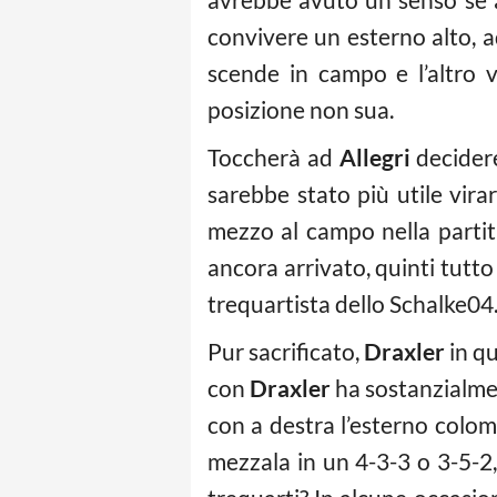
convivere un esterno alto, a
scende in campo e l’altro 
posizione non sua.
Toccherà ad
Allegri
decidere
sarebbe stato più utile vi
mezzo al campo nella partit
ancora arrivato, quinti tutto
trequartista dello Schalke04
Pur sacrificato,
Draxler
in q
con
Draxler
ha sostanzialmen
con a destra l’esterno colo
mezzala in un 4-3-3 o 3-5-