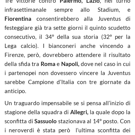
Tre vittorie contro
Palermo, Lazio
, nel turno
infrasettimanale sempre allo Stadium, e
Fiorentina
consentirebbero alla Juventus di
festeggiare già tra sette giorni il quinto scudetto
consecutivo, il 34° della sua storia (32° per la
Lega calcio). I bianconeri anche vincendo a
Firenze, però, dovrebbero attendere il risultato
della sfida tra
Roma
e
Napoli,
dove nel caso in cui
i partenopei non dovessero vincere la Juventus
sarebbe Campione d’Italia con tre giornate da
anticipo.
Un traguardo impensabile se si pensa all’inizio di
stagione della squadra di
Allegri,
la quale dopo la
sconfitta di
Sassuolo
stazionava al 14° posto. Con
i neroverdi è stata però l’ultima sconfitta dei