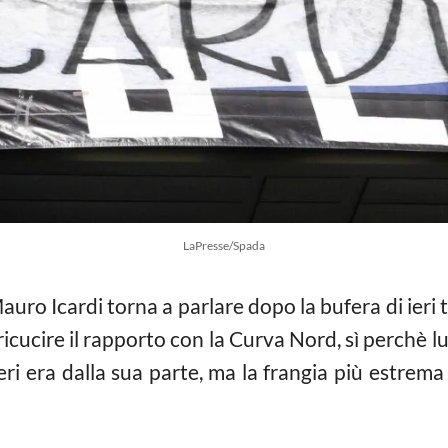
LaPresse/Spada
uro Icardi torna a parlare dopo la bufera di ieri tr
 ricucire il rapporto con la Curva Nord, sì perchè lu
ieri era dalla sua parte, ma la frangia più estre