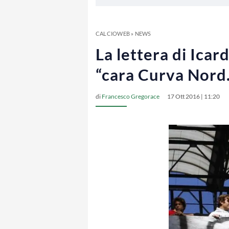
CALCIOWEB
»
NEWS
La lettera di Icard
“cara Curva Nor
di
Francesco Gregorace
17 Ott 2016 | 11:20