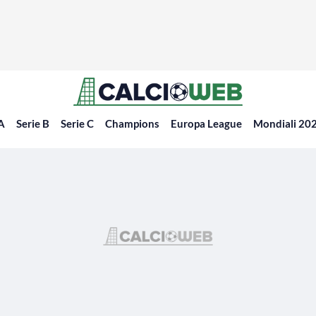
 A
Serie B
Serie C
Champions
Europa League
Mondiali 20