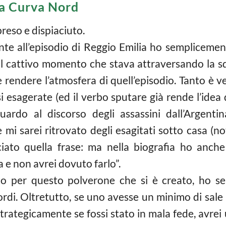
lla Curva Nord
preso e dispiaciuto.
te all’episodio di Reggio Emilia ho semplicement
 il cattivo momento che stava attraversando la sq
rendere l’atmosfera di quell’episodio. Tanto è v
i esagerate (ed il verbo sputare già rende l’ide
guardo al discorso degli assassini dall’Argenti
 mi sarei ritrovato degli esagitati sotto casa (n
nciato quella frase: ma nella biografia ho anch
a e non avrei dovuto farlo”.
uto per questo polverone che si è creato, ho 
ordi. Oltretutto, se uno avesse un minimo di sale 
strategicamente se fossi stato in mala fede, avrei