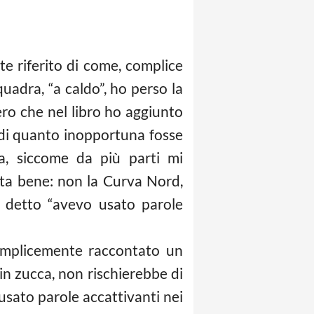
e riferito di come, complice
uadra, “a caldo”, ho perso la
ero che nel libro ho aggiunto
a di quanto inopportuna fosse
na, siccome da più parti mi
ota bene: non la Curva Nord,
e detto “avevo usato parole
semplicemente raccontato un
in zucca, non rischierebbe di
 usato parole accattivanti nei