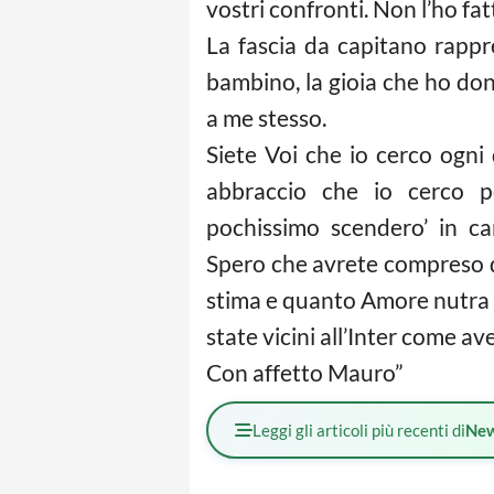
vostri confronti. Non l’ho f
La fascia da capitano rappre
bambino, la gioia che ho dona
a me stesso.
Siete Voi che io cerco ogni
abbraccio che io cerco p
pochissimo scendero’ in c
Spero che avrete compreso 
stima e quanto Amore nutra p
state vicini all’Inter come a
Con affetto Mauro”
Leggi gli articoli più recenti di
Ne