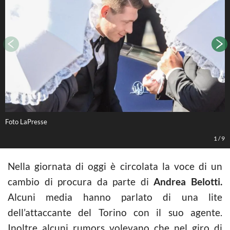
Foto LaPresse
F
1
/
9
Nella giornata di oggi è circolata la voce di un
cambio di procura da parte di
Andrea Belotti.
Alcuni media hanno parlato di una lite
dell’attaccante del Torino con il suo agente.
Inoltre alcuni rumors volevano che nel giro di