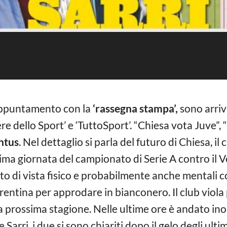
 appuntamento con la
‘rassegna stampa’,
sono arriv
ere dello Sport’ e ‘TuttoSport’. “Chiesa vota Juve”, 
ntus
. Nel dettaglio si parla del futuro di Chiesa, il
ima giornata del campionato di Serie A contro il Ve
nto di vista fisico e probabilmente anche mentali c
orentina per approdare in bianconero. Il club viola
la prossima stagione. Nelle ultime ore è andato inol
Sarri, i due si sono chiariti dopo il gelo degli ulti