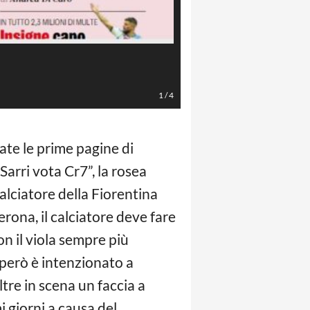
Gazzetta
1
/
4
ate le prime pagine di
“Sarri vota Cr7”, la rosea
 calciatore della Fiorentina
rona, il calciatore deve fare
on il viola sempre più
 però è intenzionato a
tre in scena un faccia a
mi giorni a causa del