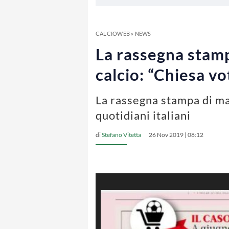
CALCIOWEB
»
NEWS
La rassegna stamp
calcio: “Chiesa vo
La rassegna stampa di ma
quotidiani italiani
di
Stefano Vitetta
26 Nov 2019 | 08:12