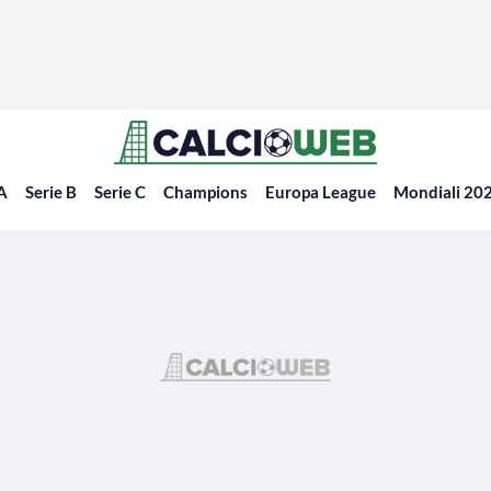
 A
Serie B
Serie C
Champions
Europa League
Mondiali 20