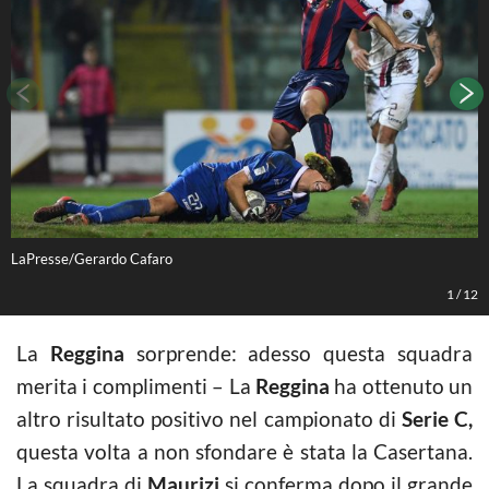
LaPresse/Gerardo Cafaro
L
1
/
12
La
Reggina
sorprende: adesso questa squadra
merita i complimenti – La
Reggina
ha ottenuto un
altro risultato positivo nel campionato di
Serie C,
questa volta a non sfondare è stata la Casertana.
La squadra di
Maurizi
si conferma dopo il grande